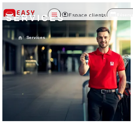
Réserv
Espace clients
SERVICES
Accueil
Services
Société
Services
Actualités
Contact