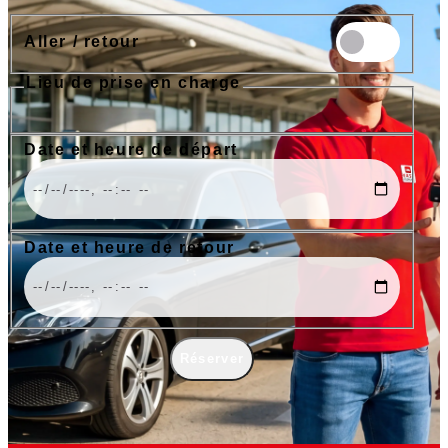
Aller / retour
Lieu de prise en charge
Aéroport de Nice
Aéroport de Cannes
Gare de Nice
Port de Nice
Date et heure de départ
Date et heure de retour
Réserver