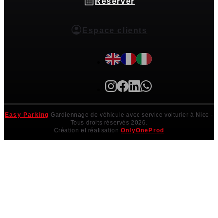
Réserver
Espace clients
Easy Parking
Gardiennage de véhicule avec service voiturier à Nice
-
Tous droits réservés 2026.
Création et réalisation
OnlyOneProd