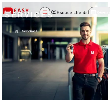
Réserv
Espace clients
SERVICES
Accueil
Services
Société
Services
Actualités
Contact