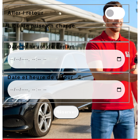
Aller / retour
Lieu de prise en charge
Aéroport de Nice
Aéroport de Cannes
Gare de Nice
Port de Nice
Date et heure de départ
Date et heure de retour
Réserver